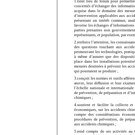
1.
tient lieu de forum pour permett
concernés d’échanger des information
acquise dans le domaine des mesure
d’intervention applicables aux acci
présentant un intérêt commun, anal
favorise les échanges d’informations
parties prenantes non gouvernemental
représentants, et population, par exem
2.
renforce
l’attention, les connaissanc
des questions touchant aux accide
promouvant les technologies, pratiqu
à même d’assurer que des dispositif
place dans les installations potenti
mesures destinées à prévenir les accid
qui pourraient se produire ;
3.
conçoit
les normes et outils affére
œuvre, leur diffusion et leur exame
l’échelle nationale et internationale
de prévention, de préparation et d’in
chimiques ;
4.
soutient
et facilite la collecte e
économiques, sur les accidents chimi
compte des considérations économi
procédures de prévention, de prépar
aux accidents chimiques ;
5.
rend
compte de ses activités au 