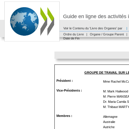
Guide en ligne des activité
Voir le Contenu du 'Livre des Organes' par
|
Ordre du Livre
|
Organe / Groupe Parent
|
Date de Fin
GROUPE DE TRAVAIL SUR L
Président :
Mme Rachel McC
Vice-Présidents :
M. Mark Hailwood
M. Pierre MANSE
Dr. Maria Camila
M. Thibaut MART
Membres :
Allemagne
Australie
Autriche