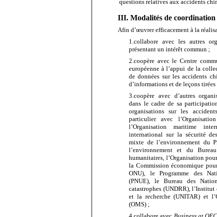
questions relatives aux accidents chi
III. Modalités de coordination
Afin d’œuvrer efficacement à la réalis
1.
collabore
avec les autres or
présentant un intérêt commun ;
2.
coopère
avec le Centre commu
européenne à l’appui de la collec
de données sur les accidents ch
d’informations et de leçons tirées
3.
coopère avec d’autres organi
dans le cadre de sa participati
organisations sur les accident
particulier avec l’
Organisation
l’Organisation maritime int
international sur la sécurité d
mixte de l’environnement du 
l’environnement et du Bureau
humanitaires, l’Organisation pour
la Commission économique pour
ONU), le Programme des Nati
(PNUE), le Bureau des Natio
catastrophes (UNDRR), l’Institut
et la recherche (UNITAR) et l’
(OMS
) ;
4.
collabore
avec
Business at OE