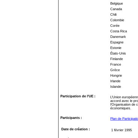
Belgique
Canada
Chili
Colombie
Corée
Costa Rica
Danemark
Espagne
Estonie
États-Unis
Finlande
France
Grèce
Hongrie
Irlande
Islande
Participation de l’UE :
L’Union européenn
accord avec le pro
l’Organisation de 
économiques.
Participants :
Plan de Participati
Date de création :
1 février 1995