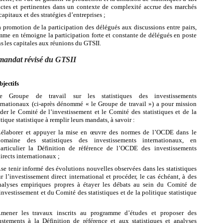
ctes et pertinentes dans un contexte de complexité accrue des marchés
capitaux et des stratégies d’entreprises ;
a promotion de la participation des délégués aux discussions entre pairs,
mme en témoigne
la
participation
forte
et
constante
de
délégués
en
poste
ns
les
capitales
aux réunions du GTSII.
mandat révisé du
GTSII
jectifs
e Groupe de travail sur les statistiques des investissements
ernationaux (ci-après dénommé
«
le
Groupe
de
travail »)
a
pour
mission
ider
le
Comité
de
l’investissement
et le Comité des statistiques et de la
tique statistique à remplir leurs mandats, à savoir :
.
élaborer et appuyer la mise en œuvre des normes de l’OCDE dans le
domaine des
statistiques des investissements internationaux, en
particulier la Définition de référence de l’OCDE des investissements
irects internationaux ;
.
se tenir informé des évolutions nouvelles observées dans les statistiques
ur l’investissement direct international et procéder, le cas échéant, à des
nalyses empiriques
propres
à
étayer
les
débats
au
sein
du
Comité
de
’investissement et
du Comité des statistiques et de la politique statistique
.
mener
les
travaux
inscrits
au
programme
d’études
et proposer des
ustements
à la Définition de référence et aux statistiques et analyses