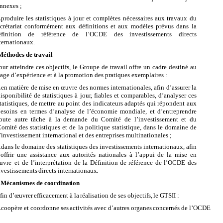
nnexes ;
.
produire
les statistiques à
jour et complètes nécessaires aux travaux du
crétariat conformément aux définitions et aux modèles prévus dans la
éfinition de référence de l’OCDE des investissements directs
ternationaux.
Méthodes
de
travail
our atteindre ces objectifs, le Groupe de travail offre un cadre destiné au
tage d’expérience et à la promotion des pratiques exemplaires :
.
en matière de mise en œuvre des normes internationales, afin d’assurer la
isponibilité de statistiques à jour, fiables et comparables, d’analyser ces
tatistiques, de mettre au point des indicateurs adaptés qui répondent aux
esoins en termes d’analyse de l’économie mondiale, et d’entreprendre
toute autre tâche à la demande du Comité de l’investissement et du
omité des statistiques et de la politique statistique, dans le domaine de
’investissement international et des entreprises multinationales ;
.
dans le domaine des statistiques des investissements internationaux, afin
’offrir une assistance aux autorités nationales à l’appui de la mise en
uvre et de l’interprétation
de
la
Définition
de
référence
de
l’OCDE
des
nvestissements
directs
internationaux.
.
Mécanismes
de
coordination
fin
d’œuvrer
efficacement
à
la
réalisation
de
ses
objectifs,
le
GTSII
:
.
coopère
et
coordonne
ses
activités
avec
d’autres
organes
concernés
de
l’OCDE