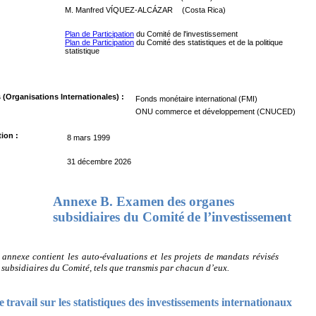
M. Manfred VÍQUEZ-ALCÁZAR
(Costa Rica)
 :
Plan de Participation
du Comité de l'investissement
Plan de Participation
du Comité des statistiques et de la politique
statistique
 (Organisations Internationales) :
Fonds monétaire international (FMI)
ONU commerce et développement (CNUCED)
tion :
8 mars 1999
31 décembre 2026
Annexe
B.
Examen
des
organes
subsidiaires
du
Comité
de
l’investissement
 annexe contient les auto-évaluations et les projets de mandats révisés
subsidiaires du Comité, tels que transmis par chacun d’eux.
e
travail
sur
les
statistiques
des
investissements
internationaux