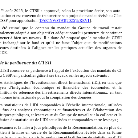
er
1
août
2025,
le
GTSII
a
approuvé,
selon
la
procédure
écrite,
son
auto-
luation
et
est convenu de transmettre son projet de mandat révisé au CI et
CSSP pour approbation
[
DAF/INV/STAT(2025)2/REV1
].
été
estimé
que
le
contenu
du
mandat
du
Groupe
de
travail
restait
balement
adapté
à son objectif et adéquat pour lui permettre de continuer
mener à bien ses travaux. Il a donc
été
proposé
que
le
mandat
du
GTSII
e
inchangé
sur
le
fond
et
qu’il
ne
fasse
l’objet que de
modifications
eures
destinées
à
l’aligner
sur
les
pratiques actuelles
des
organes de
CDE.
de
la
pertinence
du
GTSII
GTSII conserve sa pertinence à l’appui de l’exécution des mandats du CI
u CSSP, en particulier grâce à ses travaux sur les aspects suivants :
es statistiques de l’investissement direct international (IDI), en tant que
yen d’intégration économique et financière des économies, et la
inition de référence des investissements directs internationaux, en tant
 norme internationale pour la compilation des données ;
es statistiques de l’IDI comparables à l’échelle internationale, utilisées
 fins des analyses
économiques
et
financières
et
de
l’élaboration
des
itiques
publiques,
et
les travaux du Groupe de travail sur la collecte et la
fusion de statistiques de l’IDI actualisées et comparables entre les pays ;
’examen
et
la
mise à
jour
périodiques
de
la
Recommandation,
en plus
du
tien à
la mise en œuvre de la Recommandation révisée dans sa forme
uelle, en vue de garantir la production et la diffusion de statistiques d’IDI