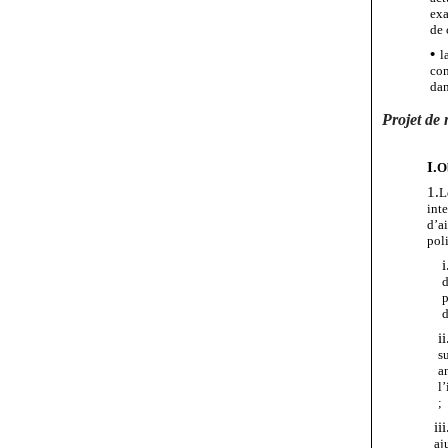
exa
de 
•
l
co
da
Projet
de
I.
Ob
1.
L
int
d’a
poli
i
d
ii
s
a
l
;
iii
aj