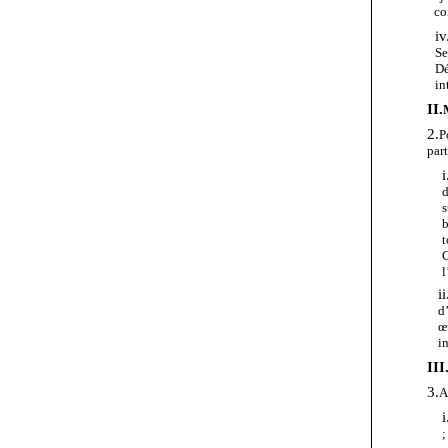
co
iv
Se
D
in
II.
2.
P
par
i
d
s
b
C
l
ii
d
œ
i
III
3.
A
i
;