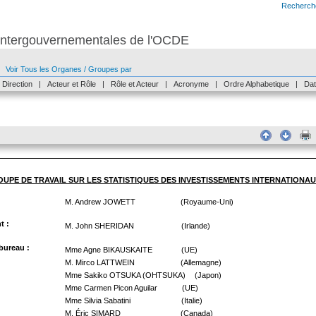
Recherch
s intergouvernementales de l'OCDE
Voir Tous les Organes / Groupes par
Direction
|
Acteur et Rôle
|
Rôle et Acteur
|
Acronyme
|
Ordre Alphabetique
|
Dat
UPE DE TRAVAIL SUR LES STATISTIQUES DES INVESTISSEMENTS INTERNATIONA
M. Andrew JOWETT
(Royaume-Uni)
nt :
M. John SHERIDAN
(Irlande)
 bureau :
Mme Agne BIKAUSKAITE
(UE)
M. Mirco LATTWEIN
(Allemagne)
Mme Sakiko OTSUKA (OHTSUKA)
(Japon)
Mme Carmen Picon Aguilar
(UE)
Mme Silvia Sabatini
(Italie)
M. Éric SIMARD
(Canada)