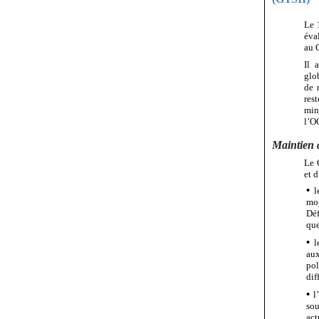
Le
éva
au 
Il
a
glo
de 
rest
min
l’O
Maintien
Le 
et d
•
l
mo
Déf
que
•
l
aux
pol
dif
•
l
sou
act