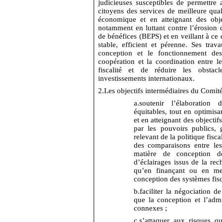
judicieuses susceptibles de permettre 
citoyens des services de meilleure qual
économique et en atteignant des obje
notamment en luttant contre l’érosion d
de bénéfices (BEPS) et en veillant à ce q
stable, efficient et pérenne. Ses trav
conception et le fonctionnement des
coopération et la coordination entre l
fiscalité et de réduire les obsta
investissements internationaux.
2.
Les objectifs intermédiaires du Comité
a.
soutenir l’élaboration 
équitables, tout en optimisa
et en atteignant des objecti
par les pouvoirs publics,
relevant de la politique fisca
des comparaisons entre les
matière de conception d
d’éclairages issus de la rec
qu’en finançant ou en me
conception des systèmes fisc
b.
faciliter la négociation de
que la conception et l’admin
connexes ;
c.
s’attaquer aux risques q