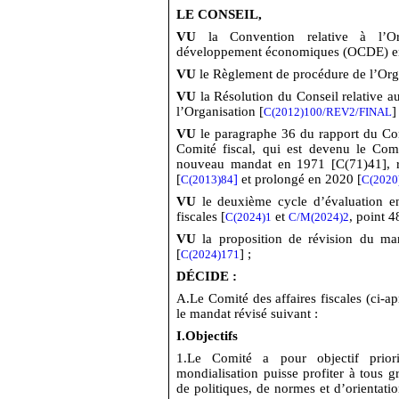
LE CONSEIL,
VU
la Convention relative à l’Or
développement économiques (OCDE) en
VU
le Règlement de procédure de l’Orga
VU
la Résolution du Conseil relative a
l’Organisation [
]
C(2012)100/REV2/FINAL
VU
le paragraphe 36 du rapport du Com
Comité fiscal, qui est devenu le Comit
nouveau mandat en 1971 [C(71)41], ré
[
]
et prolongé en 2020 [
C(2013)84
C(2020
VU
le deuxième cycle d’évaluation e
fiscales [
et
, point 4
C(2024)1
C/M(2024)2
VU
la proposition de révision du man
[
] ;
C(2024)171
DÉCIDE :
A.
Le Comité des affaires fiscales (ci-a
le mandat révisé suivant :
I.
Objectifs
1.
Le Comité a pour objectif prior
mondialisation puisse profiter à tous g
de politiques, de normes et d’orientation