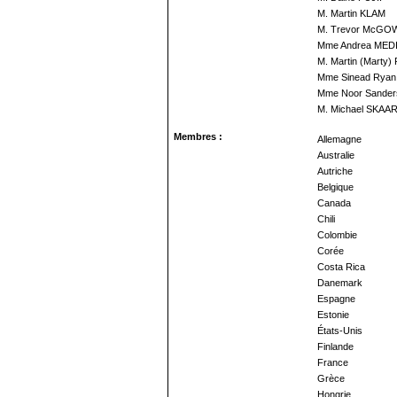
M. Martin KLAM
M. Trevor McGO
Mme Andrea MED
M. Martin (Marty)
Mme Sinead Ryan
Mme Noor Sander
M. Michael SKAA
Membres :
Allemagne
Australie
Autriche
Belgique
Canada
Chili
Colombie
Corée
Costa Rica
Danemark
Espagne
Estonie
États-Unis
Finlande
France
Grèce
Hongrie