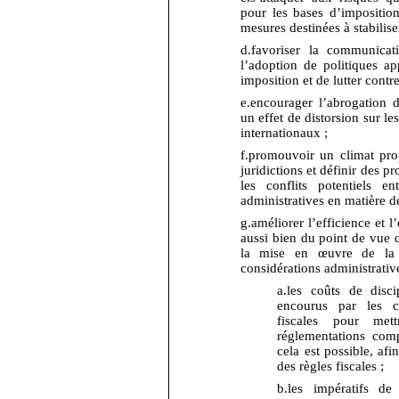
pour les bases d’imposition 
mesures destinées à stabiliser
d.
favoriser la communicati
l’adoption de politiques ap
imposition et de lutter contre
e.
encourager l’abrogation d
un effet de distorsion sur l
internationaux ;
f.
promouvoir un climat prop
juridictions et définir des 
les conflits potentiels en
administratives en matière de 
g.
améliorer l’efficience et l’
aussi bien du point de vue 
la mise en œuvre de la l
considérations administrativ
a.
les coûts de disc
encourus par les co
fiscales pour me
réglementations comp
cela est possible, afi
des règles fiscales ;
b.
les impératifs de 