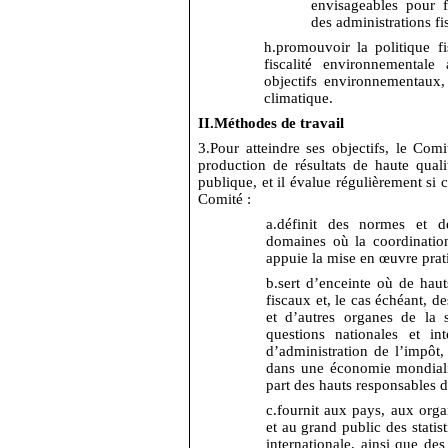
envisageables pour f
des administrations fis
h.
promouvoir la politique fi
fiscalité environnementale 
objectifs environnementaux
climatique.
II.
Méthodes de travail
3.
Pour atteindre ses objectifs, le Comi
production de résultats de haute quali
publique, et il évalue régulièrement si ce
Comité :
a.
définit des normes et d
domaines où la coordination
appuie la mise en œuvre prati
b.
sert d’enceinte où de haut
fiscaux et, le cas échéant, d
et d’autres organes de la 
questions nationales et int
d’administration de l’impôt,
dans une économie mondialis
part des hauts responsables de
c.
fournit aux pays, aux organ
et au grand public des statis
internationale, ainsi que d