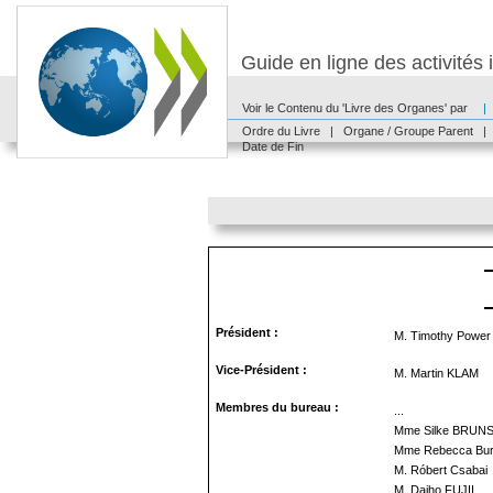
Guide en ligne des activité
Voir le Contenu du 'Livre des Organes' par
|
Ordre du Livre
|
Organe / Groupe Parent
|
Date de Fin
Président :
M. Timothy Power
Vice-Président :
M. Martin KLAM
Membres du bureau :
...
Mme Silke BRUN
Mme Rebecca Bu
M. Róbert Csabai
M. Daiho FUJII