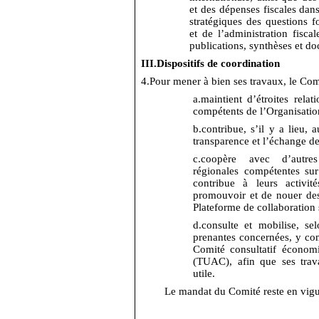
et des dépenses fiscales dan
stratégiques des questions f
et de l’administration fisca
publications, synthèses et d
III.
Dispositifs de coordination
4.
Pour mener à bien ses travaux, le Com
a.
maintient d’étroites relat
compétents de l’Organisatio
b.
contribue, s’il y a lieu,
transparence et l’échange de
c.
coopère avec d’autres 
régionales compétentes su
contribue à leurs activit
promouvoir et de nouer des 
Plateforme de collaboration s
d.
consulte et mobilise, sel
prenantes concernées, y co
Comité consultatif économ
(TUAC), afin que ses trava
utile.
Le mandat du Comité reste en vig