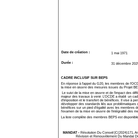
Date de création :
1 mai 1971
Durée :
31 décembre 202
CADRE INCLUSIF SUR BEPS
En réponse à l'appel du G20, les
membres de l’OCDE
la mise en œuvre des mesures issues du Projet B
Le suivi de la mise en œuvre
et de l’impact des di
majeur des travaux à venir. L’OCDE a établi un cadre
d'imposition et le transfert de bénéfices. Il vise à p
développer des standards liés aux problématiques d'
bénéfices sur un pied d'égalité avec les membres de
l'examen de la mise en œuvre de l’intégralité des 
La liste complète des membres BEPS est disponibl
MANDAT -
Résolution Du Conseil
[
C(2024)171
, 
Révision
et Renouvèlement
Du Mandat D